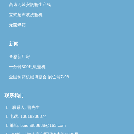
高速无菌安瓿瓶生产线
立式超声波洗瓶机
无菌烘箱
新闻
备恩新厂房
一分钟600瓶轧盖机
全国制药机械博览会 展位号7-98
联系我们
联系人: 曹先生
电话: 13818238874
邮箱:
beien888888@163.com