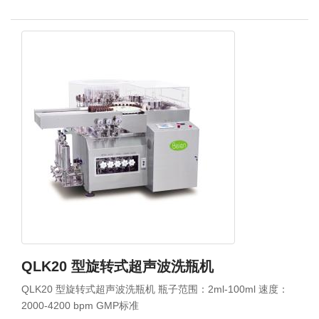
QLK20 型旋转式超声波洗瓶机
QLK20 型旋转式超声波洗瓶机 瓶子范围：2ml-100ml 速度：
2000-4200 bpm GMP标准