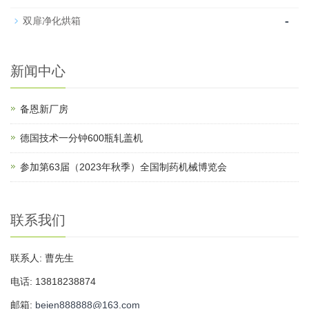
-
双扉净化烘箱
新闻中心
备恩新厂房
德国技术一分钟600瓶轧盖机
参加第63届（2023年秋季）全国制药机械博览会
联系我们
联系人: 曹先生
电话: 13818238874
邮箱:
beien888888@163.com