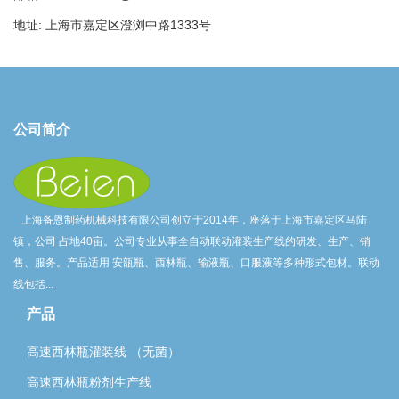
地址: 上海市嘉定区澄浏中路1333号
公司简介
上海备恩制药机械科技有限公司创立于2014年，座落于上海市嘉定区马陆
镇，公司 占地40亩。公司专业从事全自动联动灌装生产线的研发、生产、销
售、服务。产品适用 安瓿瓶、西林瓶、输液瓶、口服液等多种形式包材。联动
线包括...
产品
高速西林瓶灌装线 （无菌）
高速西林瓶粉剂生产线